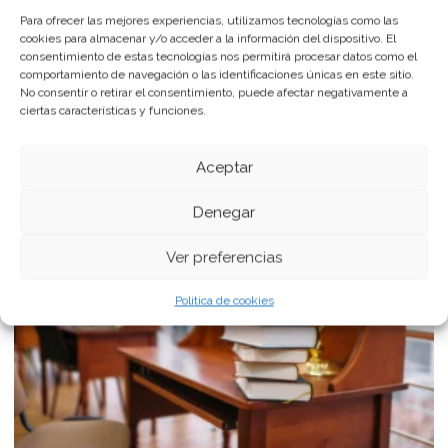
Para ofrecer las mejores experiencias, utilizamos tecnologías como las
Bolsa de interinos Junta de Andalucía:
cookies para almacenar y/o acceder a la información del dispositivo. El
requisitos, acceso y plazos en 2026
consentimiento de estas tecnologías nos permitirá procesar datos como el
comportamiento de navegación o las identificaciones únicas en este sitio.
14 mayo, 2026
No consentir o retirar el consentimiento, puede afectar negativamente a
ciertas características y funciones.
Leer más »
Aceptar
Denegar
Ver preferencias
Política de cookies