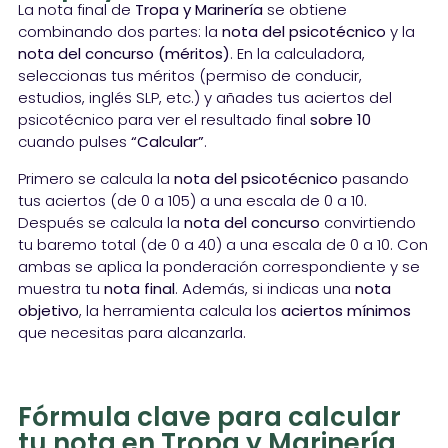
La nota final de
Tropa y Marinería
se obtiene
combinando dos partes: la
nota del psicotécnico
y la
nota del concurso (méritos)
. En la calculadora,
seleccionas tus méritos (permiso de conducir,
estudios, inglés SLP, etc.) y añades tus aciertos del
psicotécnico para ver el resultado final
sobre 10
cuando pulses
“Calcular”
.
Primero se calcula la
nota del psicotécnico
pasando
tus aciertos (de 0 a 105) a una escala de 0 a 10.
Después se calcula la
nota del concurso
convirtiendo
tu baremo total (de 0 a 40) a una escala de 0 a 10. Con
ambas se aplica la ponderación correspondiente y se
muestra tu
nota final
. Además, si indicas una
nota
objetivo
, la herramienta calcula los
aciertos mínimos
que necesitas para alcanzarla.
Fórmula clave para calcular
tu nota en Tropa y Marinería