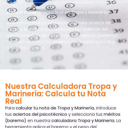
¿Quiere saber tu nota final en Tropa y Marinería?
Con esta calculadora puedes
calcular la nota de
Tropa y Marinería
introduciendo tus
aciertos del
psicotécnico
y seleccionando tus
méritos (baremo)
.
También te indica los
aciertos necesarios
para llegar
a tu nota objetivo.
Nuestra Calculadora Tropa y
Marinería: Calcula tu Nota
Real
Para
calcular tu nota de Tropa y Marinería
, introduce
tus
aciertos del psicotécnico
y selecciona tus
méritos
(baremo)
en nuestra
calculadora Tropa y Marinería
. La
herramienta aplica el baremo y el peso del