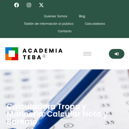
Quienes Somos
Blog
Tablón de información al público
Calculadoras
Contacto
Calculadora Tropa y
Marinería: Calcular Nota y
Baremo