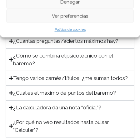
Denegar
cuenta es el número de
aciertos
.
Ver preferencias
¿Y las respuestas en blanco?
Política de cookies
¿Cuántas preguntas/aciertos máximos hay?
¿Cómo se combina el psicotécnico con el
baremo?
Tengo varios carnés/títulos, ¿me suman todos?
¿Cuál es el máximo de puntos del baremo?
¿La calculadora da una nota “oficial”?
¿Por qué no veo resultados hasta pulsar
“Calcular”?