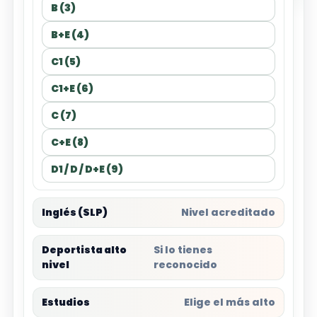
B (3)
B+E (4)
C1 (5)
C1+E (6)
C (7)
C+E (8)
D1 / D / D+E (9)
Inglés (SLP)
Nivel acreditado
Deportista alto
Si lo tienes
nivel
reconocido
Estudios
Elige el más alto