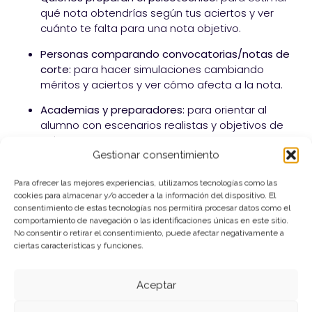
qué nota obtendrías según tus aciertos y ver
cuánto te falta para una nota objetivo.
Personas comparando convocatorias/notas de
corte:
para hacer simulaciones cambiando
méritos y aciertos y ver cómo afecta a la nota.
Academias y preparadores:
para orientar al
alumno con escenarios realistas y objetivos de
aciertos.
Gestionar consentimiento
Para ofrecer las mejores experiencias, utilizamos tecnologías como las
Preguntas Frecuentes sobre
cookies para almacenar y/o acceder a la información del dispositivo. El
consentimiento de estas tecnologías nos permitirá procesar datos como el
Calcular Notas de Examen Tipo
comportamiento de navegación o las identificaciones únicas en este sitio.
Test
No consentir o retirar el consentimiento, puede afectar negativamente a
ciertas características y funciones.
¿Los errores del psicotécnico restan puntos?
Aceptar
No. En Tropa y Marinería, los fallos
no
penalizan
, así que no te bajan la nota: lo que