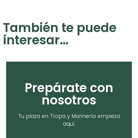
También te puede
interesar…
Prepárate con
A por tu plaza.
nosotros
en Tropa y Marinería.
Tu plaza en Tropa y Marinería empieza
Más cerca de tu plaza
aquí.