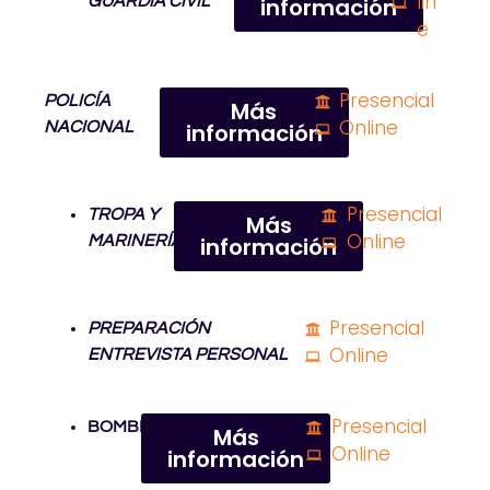
lin
GUARDIA CIVIL
información
e
Presencial
POLICÍA
Más
Online
NACIONAL
información
Presencial
TROPA Y
Más
Online
MARINERÍA
información
Presencial
PREPARACIÓN
Online
ENTREVISTA PERSONAL
Presencial
BOMBEROS
Más
Online
información