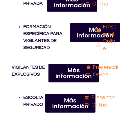
Online
PRIVADA
información
Prese
FORMACIÓN
Más
ncial
ESPECÍFICA PARA
información
Onlin
VIGILANTES DE
e
SEGURIDAD
Presencial
VIGILANTES DE
Más
Online
EXPLOSIVOS
información
Presencial
ESCOLTA
Más
Online
PRIVADO
información