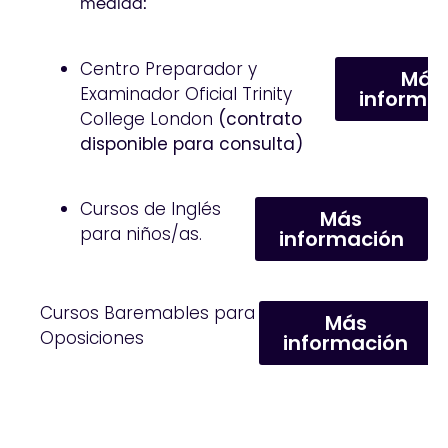
medida:
Centro Preparador y
Más
Examinador Oficial Trinity
informa
College London
(contrato
disponible para consulta)
Cursos de Inglés
Más
para niños/as.
información
Cursos Baremables para
Más
Oposiciones
información