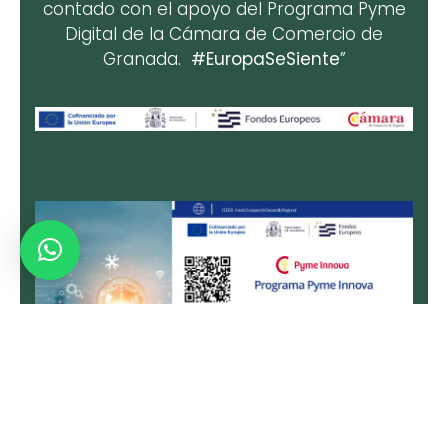
contado con el apoyo del Programa Pyme
Digital de la Cámara de Comercio de
Granada.
#EuropaSeSiente
”