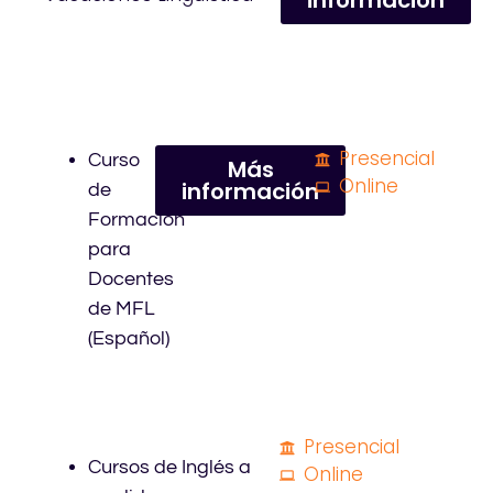
Presencial
Curso
Más
Online
información
de
Formación
para
Docentes
de MFL
(Español)
Presencial
Cursos de Inglés a
Online