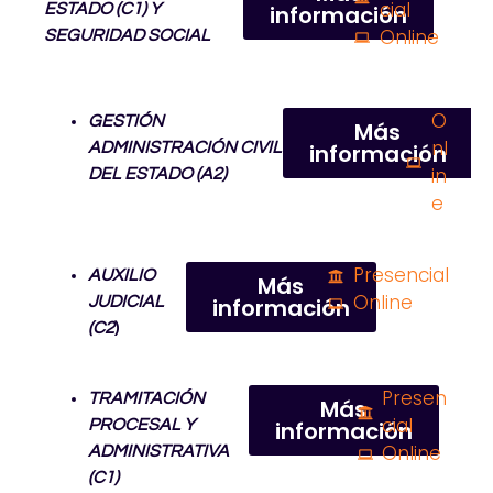
cial
ESTADO (C1) Y
información
Online
SEGURIDAD SOCIAL
O
GESTIÓN
Más
nl
ADMINISTRACIÓN CIVIL
información
in
DEL ESTADO (A2)
e
Presencial
AUXILIO
Más
Online
JUDICIAL
información
(C2
)
Presen
TRAMITACIÓN
Más
cial
PROCESAL Y
información
Online
ADMINISTRATIVA
(C1)