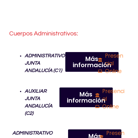
Cuerpos Administrativos
:
Presen
ADMINISTRATIVO
Más
cial
JUNTA
información
Online
ANDALUCÍA (C1)
Presenci
AUXILIAR
Más
al
JUNTA
información
Online
ANDALUCÍA
(C2)
Presen
ADMINISTRATIVO
Más