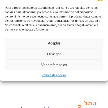
disponible para
Para ofrecer las mejores experiencias, utilizamos tecnologías como las
consulta)
cookies para almacenar y/o acceder a la información del dispositivo. El
consentimiento de estas tecnologías nos permitirá procesar datos como el
comportamiento de navegación o las identificaciones únicas en este sitio.
Intensivos
No consentir o retirar el consentimiento, puede afectar negativamente a
Más información
ciertas características y funciones.
Aceptar
Con créditos
Más
universitarios (ETCS)
información
Denegar
Ver preferencias
Larga Duración
Más información
Política de cookies
Presen