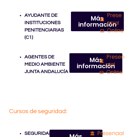
Prese
AYUDANTE DE
Más
ncial
INSTITUCIONES
información
Online
PENITENCIARIAS
(C1)
Presen
AGENTES DE
Más
cial
MEDIO AMBIENTE
información
Online
JUNTA ANDALUCÍA
Cursos de seguridad
:
Presencial
SEGURIDAD
Más