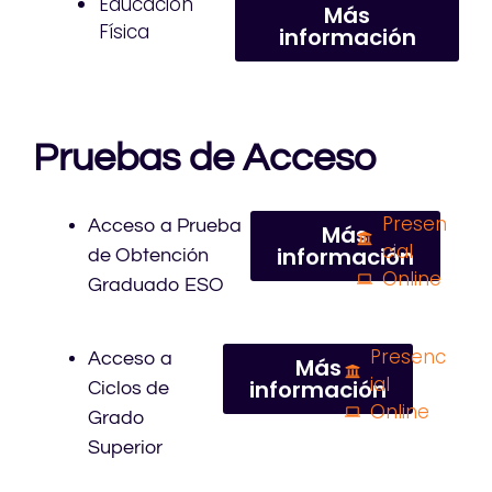
Educación
Más
Física
información
Pruebas de Acceso
Presen
Acceso a Prueba
Más
cial
información
de Obtención
Online
Graduado ESO
Presenc
Acceso a
Más
ial
información
Ciclos de
Online
Grado
Superior