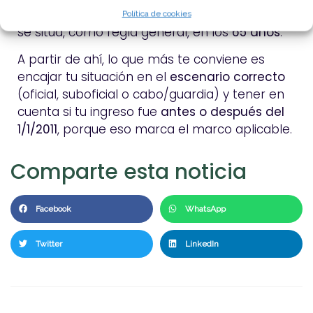
determinados casos (si se autoriza) y el
retiro
Política de cookies
se sitúa, como regla general, en los
65 años
.
A partir de ahí, lo que más te conviene es
encajar tu situación en el
escenario correcto
(oficial, suboficial o cabo/guardia) y tener en
cuenta si tu ingreso fue
antes o después del
1/1/2011
, porque eso marca el marco aplicable.
Comparte esta noticia
Facebook
WhatsApp
Twitter
LinkedIn