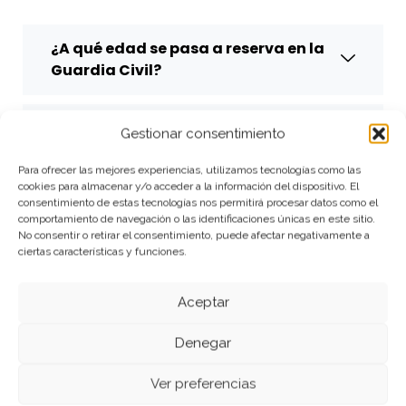
¿A qué edad se pasa a reserva en la
Guardia Civil?
¿Puedo seguir en activo después de la
Gestionar consentimiento
edad de reserva?
Para ofrecer las mejores experiencias, utilizamos tecnologías como las
cookies para almacenar y/o acceder a la información del dispositivo. El
consentimiento de estas tecnologías nos permitirá procesar datos como el
¿Desde 2011 cambia algo importante?
comportamiento de navegación o las identificaciones únicas en este sitio.
No consentir o retirar el consentimiento, puede afectar negativamente a
ciertas características y funciones.
Conclusión
Aceptar
Si has llegado hasta aquí buscando la
edad
de jubilación en la Guardia Civil
, ya tienes lo
Denegar
esencial para orientarte sin líos: la
reserva
llega antes (58/61 según categoría), existe la
Ver preferencias
posibilidad de
seguir en activo
en