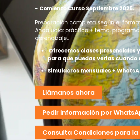
- Comienzo Curso Septiembre 2026.
Preparación completa según el format
Andalucía: práctico + tema, programac
aprendizaje..
Ofrecemos clases presenciales y
para que puedas verlas cuando 
Simulacros mensuales + WhatsA
Llámanos ahora
Pedir información por Whats
Consulta Condiciones para l