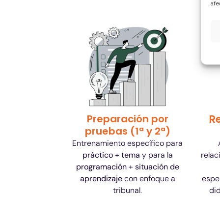
afe
Preparación por
Re
pruebas (1ª y 2ª)
Entrenamiento específico para
práctico + tema
y para la
relac
programación + situación de
aprendizaje
con enfoque a
espe
tribunal.
di