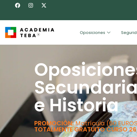
Oposiciones
Segurid
Oposicione
Secundaria
e Historia
PROMOCIÓN:
Matrícula (60 EUROS
TOTALMENTE GRATUITO CURSO 26