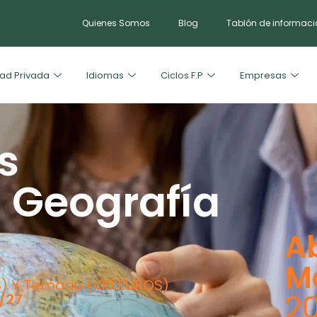
Quienes Somos
Blog
Tablón de informaci
ad Privada
Idiomas
Ciclos F.P
Empresas
s
 Geografía
Ab
M
) Y Temario (130 EUROS)
2
/27