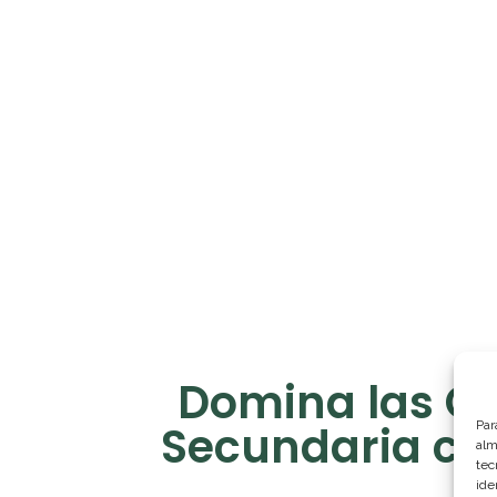
Domina las Op
Secundaria co
Par
alm
tec
ide