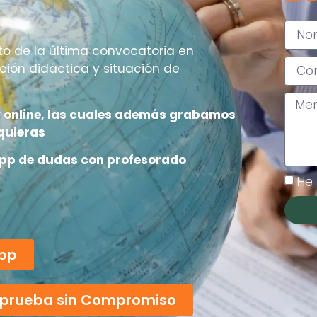
o de la última convocatoria en
ión didáctica y situación de
 online, las cuales además grabamos
quieras
pp de dudas con profesorado
He 
App
a prueba sin Compromiso