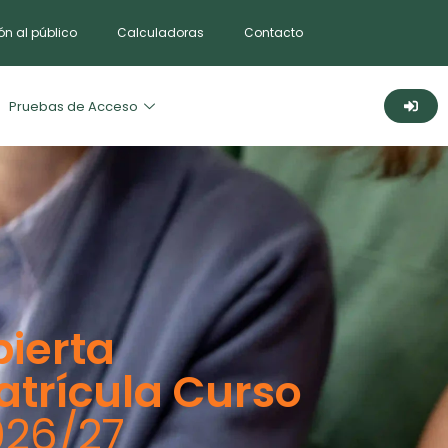
ón al público
Calculadoras
Contacto
Pruebas de Acceso
ierta
atrícula Curso
026/27