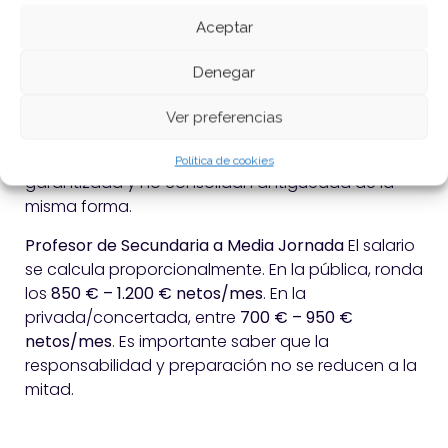
o concertada.
Aceptar
Profesor de Secundaria Interino
Los interinos
Denegar
cubren vacantes temporales en la pública. Su
sueldo es similar al de un funcionario inicial (sin
Ver preferencias
antigüedad), entre
1.700 € y 2.000 € netos/mes
.
Sin embargo, carecen de la estabilidad
Política de cookies
garantizada y no consolidan antigüedad de la
misma forma.
Profesor de Secundaria a Media Jornada
El salario
se calcula proporcionalmente. En la pública, ronda
los
850 € – 1.200 € netos/mes
. En la
privada/concertada, entre
700 € – 950 €
netos/mes
. Es importante saber que la
responsabilidad y preparación no se reducen a la
mitad.