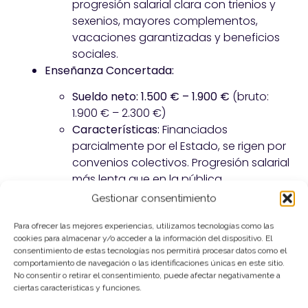
progresión salarial clara con trienios y
sexenios, mayores complementos,
vacaciones garantizadas y beneficios
sociales.
Enseñanza Concertada:
Sueldo neto:
1.500 € – 1.900 €
(bruto:
1.900 € – 2.300 €)
Características:
Financiados
parcialmente por el Estado, se rigen por
convenios colectivos. Progresión salarial
más lenta que en la pública.
Enseñanza Privada (Pura):
Gestionar consentimiento
Sueldo neto:
1.300 € – 2.000 €
(bruto:
Para ofrecer las mejores experiencias, utilizamos tecnologías como las
1.600 € – 2.500 €+)
cookies para almacenar y/o acceder a la información del dispositivo. El
consentimiento de estas tecnologías nos permitirá procesar datos como el
Características:
Gran variabilidad,
comportamiento de navegación o las identificaciones únicas en este sitio.
dependen del prestigio del centro y el
No consentir o retirar el consentimiento, puede afectar negativamente a
tipo de contrato. Menos beneficios
ciertas características y funciones.
sociales y estabilidad que en la pública